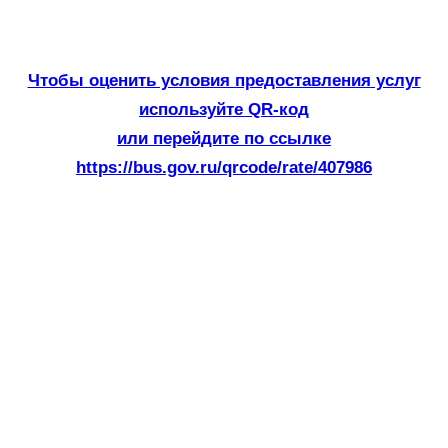
Чтобы оценить условия предоставления услуг
используйте QR-код
или перейдите по ссылке
https://bus.gov.ru/qrcode/rate/407986
«Нас с войной знакомит книга»