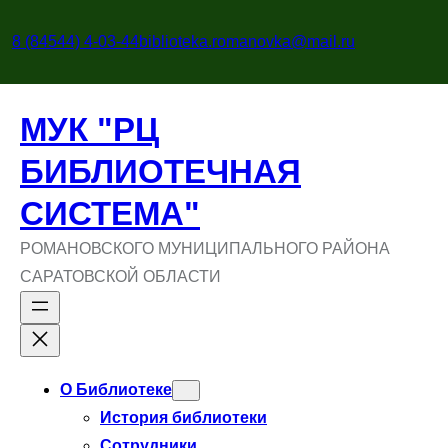
Перейти
к
8 (84544) 4-03-44
biblioteka.romanovka@mail.ru
содержимому
МУК "РЦ
БИБЛИОТЕЧНАЯ
СИСТЕМА"
РОМАНОВСКОГО МУНИЦИПАЛЬНОГО РАЙОНА
САРАТОВСКОЙ ОБЛАСТИ
О Библиотеке
История библиотеки
Сотрудники