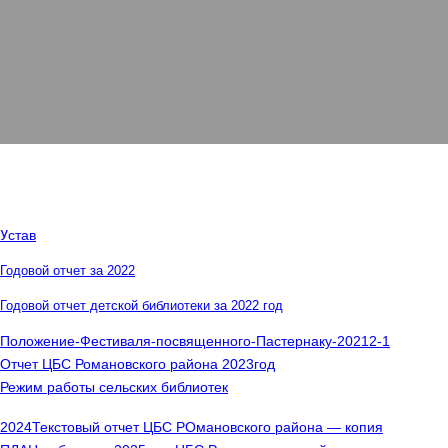
У
став
Годовой отчет за 2022
Годовой отчет детской библиотеки за 2022 год
Положение-Фестиваля-посвященного-Пастернаку-20212-1
Отчет ЦБС Романовского района 2023год
Режим работы сельских библиотек
2024Текстовый отчет ЦБС РОмановского района — копия