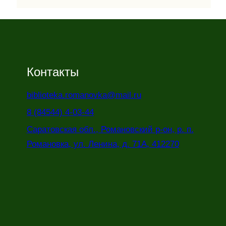
Контакты
biblioteka.romanovka@mail.ru
8 (84544) 4-03-44
Саратовская обл., Романовский р-он, р. п.
Романовка, ул. Ленина, д. 71А, 412270