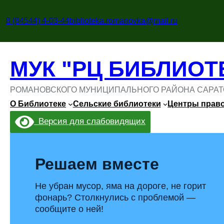
Перейти
к
8 (84544) 4-03-44
biblioteka.romanovka@mail.ru
содержимому
МУК "РЦ БИБЛИОТ
РОМАНОВСКОГО МУНИЦИПАЛЬНОГО РАЙОНА САРАТ
О Библиотеке
Сельские библиотеки
Центры прав
Версия для слабовидящих
Решаем вместе
Не убран мусор, яма на дороге, не горит
фонарь? Столкнулись с проблемой —
сообщите о ней!