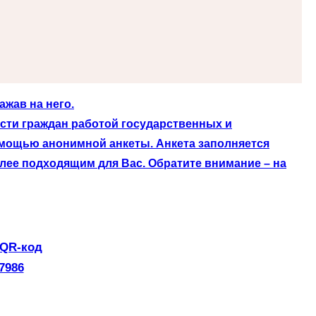
жав на него.
сти граждан работой государственных и
омощью анонимной анкеты. Анкета заполняется
лее подходящим для Вас. Обратите внимание – на
 QR-код
7986