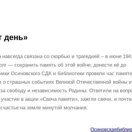
т день»
 навсегда связана со скорбью и трагедией – в июне 194
олг — сохранить память об этой войне, донести её до
тники Осиновского СДК и библиотеки провели час памят
и о страшных событиях Великой Отечественной войны и
за свободу и независимость Родины. Ответили на вопр
частие в акции «Свеча памяти», зажгли свечи, и почт
и счастье на земле минутой молчания.
Осиновскаябиблио