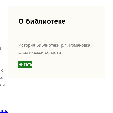
О библиотеке
История библиотеки р.п. Романовка
1
Саратовской области
и
Читать
 о
осы
или
тека