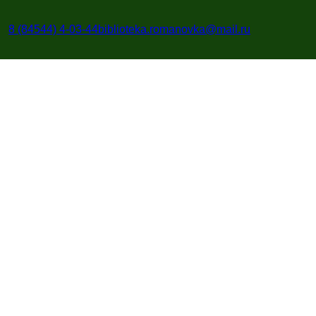
Перейти
к
8 (84544) 4-03-44
biblioteka.romanovka@mail.ru
содержимому