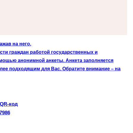
жав на него.
сти граждан работой государственных и
омощью анонимной анкеты. Анкета заполняется
лее подходящим для Вас. Обратите внимание – на
 QR-код
7986