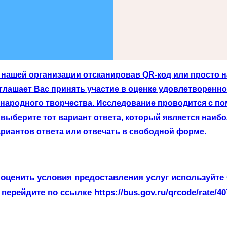
нашей организации отсканировав QR-код или просто на
лашает Вас принять участие в оценке удовлетворенно
 народного творчества. Исследование проводится с п
выберите тот вариант ответа, который является наибо
риантов ответа или отвечать в свободной форме.
оценить условия предоставления услуг используйте
 перейдите по ссылке https://bus.gov.ru/qrcode/rate/40