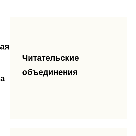
ная
Читательские
объединения
на