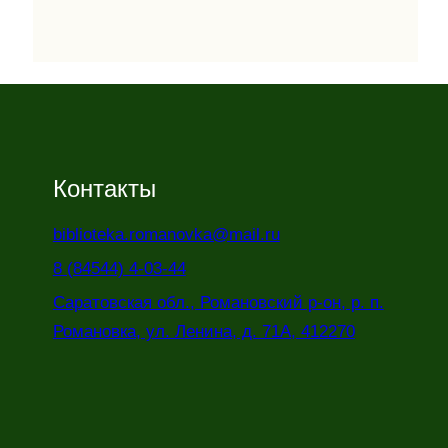
Контакты
biblioteka.romanovka@mail.ru
8 (84544) 4-03-44
Саратовская обл., Романовский р-он, р. п.
Романовка, ул. Ленина, д. 71А, 412270