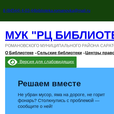
Перейти
к
8 (84544) 4-03-44
biblioteka.romanovka@mail.ru
содержимому
МУК "РЦ БИБЛИОТ
РОМАНОВСКОГО МУНИЦИПАЛЬНОГО РАЙОНА САРАТ
О Библиотеке
Сельские библиотеки
Центры прав
Версия для слабовидящих
Решаем вместе
Не убран мусор, яма на дороге, не горит
фонарь? Столкнулись с проблемой —
сообщите о ней!