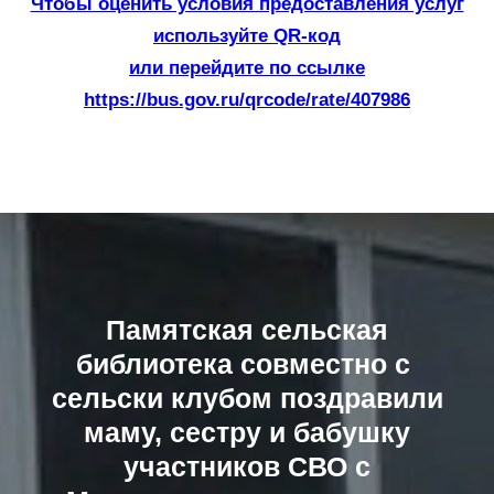
Чтобы оценить условия предоставления услуг
используйте QR-код
или перейдите по ссылке
https://bus.gov.ru/qrcode/rate/407986
Памятская сельская
библиотека совместно с
сельски клубом поздравили
маму, сестру и бабушку
участников СВО с