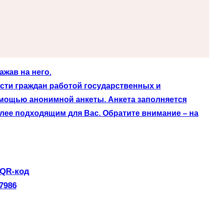
жав на него.
сти граждан работой государственных и
омощью анонимной анкеты. Анкета заполняется
лее подходящим для Вас. Обратите внимание – на
 QR-код
7986