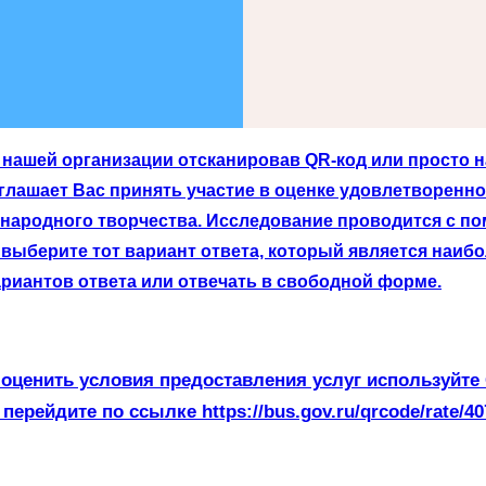
нашей организации отсканировав QR-код или просто на
лашает Вас принять участие в оценке удовлетворенно
 народного творчества. Исследование проводится с п
выберите тот вариант ответа, который является наибо
риантов ответа или отвечать в свободной форме.
оценить условия предоставления услуг используйте
 перейдите по ссылке https://bus.gov.ru/qrcode/rate/40