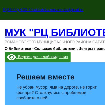
Перейти
к
8 (84544) 4-03-44
biblioteka.romanovka@mail.ru
содержимому
МУК "РЦ БИБЛИОТ
РОМАНОВСКОГО МУНИЦИПАЛЬНОГО РАЙОНА САРАТ
О Библиотеке
Сельские библиотеки
Центры прав
Версия для слабовидящих
Решаем вместе
Не убран мусор, яма на дороге, не горит
фонарь? Столкнулись с проблемой —
сообщите о ней!