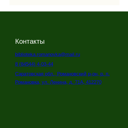
Контакты
biblioteka.romanovka@mail.ru
8 (84544) 4-03-44
Саратовская обл., Романовский р-он, р. п.
Романовка, ул. Ленина, д. 71А, 412270