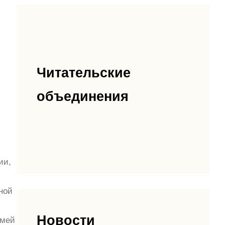
Читательские
объединения
ии,
ной
Новости
умей