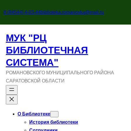
Перейти
к
8 (84544) 4-03-44
biblioteka.romanovka@mail.ru
содержимому
МУК "РЦ
БИБЛИОТЕЧНАЯ
СИСТЕМА"
РОМАНОВСКОГО МУНИЦИПАЛЬНОГО РАЙОНА
САРАТОВСКОЙ ОБЛАСТИ
О Библиотеке
История библиотеки
Сотрудники