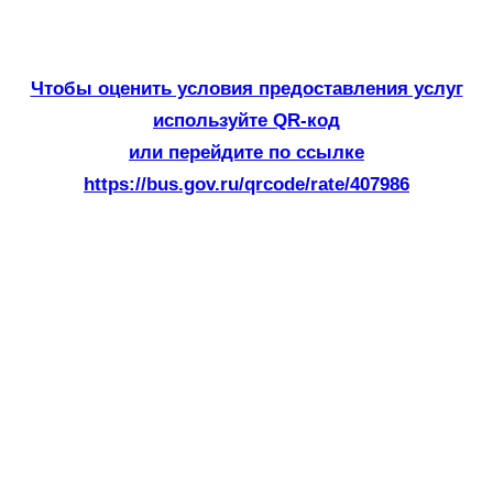
Чтобы оценить условия предоставления услуг
используйте QR-код
или перейдите по ссылке
https://bus.gov.ru/qrcode/rate/407986
11 октября будущие солдаты
посетили экспозицию по
истории специальной военной
операции «Славе — не