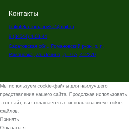
Контакты
biblioteka.romanovka@mail.ru
8 (84544) 4-03-44
Саратовская обл., Романовский р-он, р. п.
Романовка, ул. Ленина, д. 71А, 412270
Мы используем cookie-файлы для наилучшего
представления нашего сайта. Продолжая использовать
этот сайт, вы соглашаетесь с использованием cookie-
файлов.
Принять
Отказаться