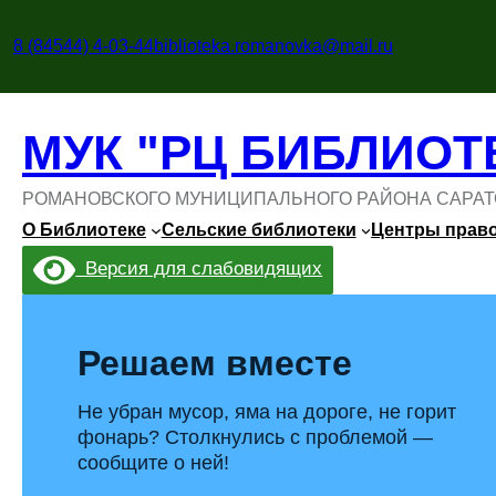
Перейти
к
8 (84544) 4-03-44
biblioteka.romanovka@mail.ru
содержимому
МУК "РЦ БИБЛИОТ
РОМАНОВСКОГО МУНИЦИПАЛЬНОГО РАЙОНА САРАТ
О Библиотеке
Сельские библиотеки
Центры прав
Версия для слабовидящих
Решаем вместе
Не убран мусор, яма на дороге, не горит
фонарь? Столкнулись с проблемой —
сообщите о ней!