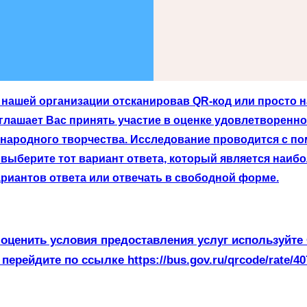
нашей организации отсканировав QR-код или просто на
лашает Вас принять участие в оценке удовлетворенно
 народного творчества. Исследование проводится с п
выберите тот вариант ответа, который является наибо
риантов ответа или отвечать в свободной форме.
оценить условия предоставления услуг используйте
 перейдите по ссылке https://bus.gov.ru/qrcode/rate/40