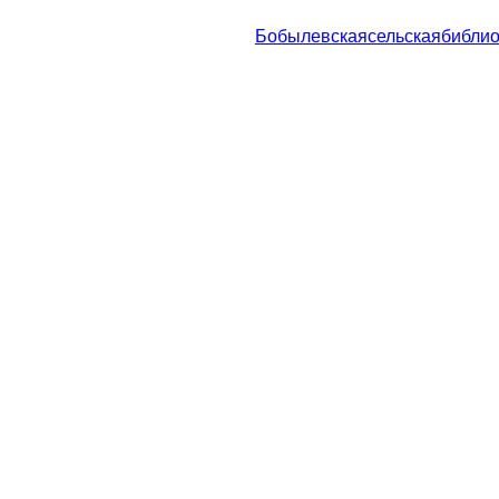
Бобылевскаясельскаябиблио