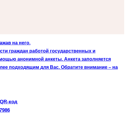
жав на него.
сти граждан работой государственных и
омощью анонимной анкеты. Анкета заполняется
лее подходящим для Вас. Обратите внимание – на
 QR-код
7986