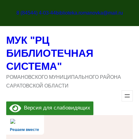
Перейти
к
8 (84544) 4-03-44
biblioteka.romanovka@mail.ru
содержимому
МУК "РЦ
БИБЛИОТЕЧНАЯ
СИСТЕМА"
РОМАНОВСКОГО МУНИЦИПАЛЬНОГО РАЙОНА
САРАТОВСКОЙ ОБЛАСТИ
Версия для слабовидящих
Решаем вместе