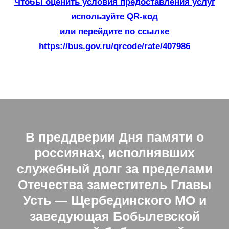
Чтобы оценить условия предоставления услуг
используйте QR-код
или перейдите по ссылке
https://bus.gov.ru/qrcode/rate/407986
В преддверии Дня памяти о
россиянах, исполнявших
служебный долг за пределами
Отечества заместитель Главы
Усть — Щербединского МО и
заведующая Бобылевской