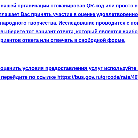
нашей организации отсканировав QR-код или просто на
лашает Вас принять участие в оценке удовлетворенно
 народного творчества. Исследование проводится с п
выберите тот вариант ответа, который является наибо
риантов ответа или отвечать в свободной форме.
оценить условия предоставления услуг используйте
 перейдите по ссылке https://bus.gov.ru/qrcode/rate/40