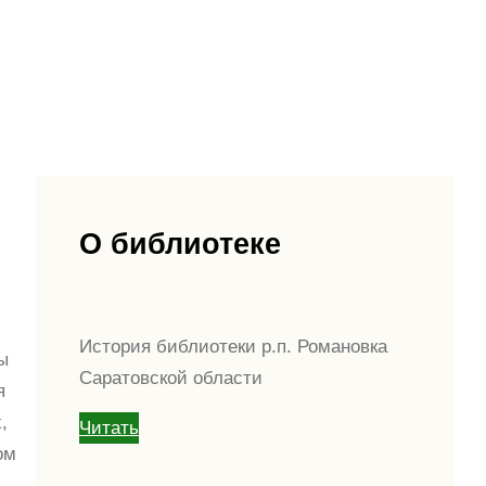
О библиотеке
История библиотеки р.п. Романовка
ы
Саратовской области
я
,
Читать
ом