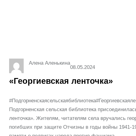
Алена Аленькина
08.05.2024
«Георгиевская ленточка»
#Подгорненскаясельскаябиблиотека#Георгиевскаял
Подгорненская сельская библиотека присоединилас
ленточка». Жителям, читателям села вручались гео
погибших при защите Отчизны в годы войны 1941-19
памяти о подвигах народа против фашизма.