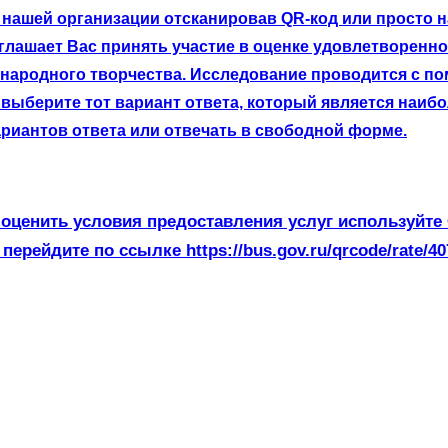
нашей организации отсканировав QR-код или просто на
лашает Вас принять участие в оценке удовлетворенно
 народного творчества. Исследование проводится с п
выберите тот вариант ответа, который является наибо
риантов ответа или отвечать в свободной форме.
оценить условия предоставления услуг используйте
 перейдите по ссылке https://bus.gov.ru/qrcode/rate/40