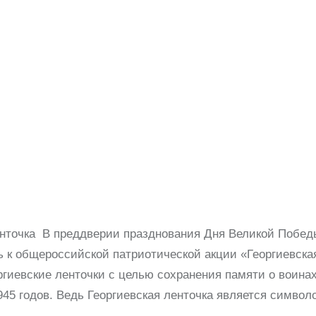
енточка В преддверии празднования Дня Великой Побед
ь к общероссийской патриотической акции «Георгиевска
ргиевские ленточки с целью сохранения памяти о воинах
45 годов. Ведь Георгиевская ленточка является символ