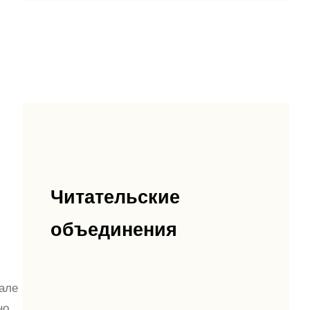
Читательские
ка
объединения
але
но