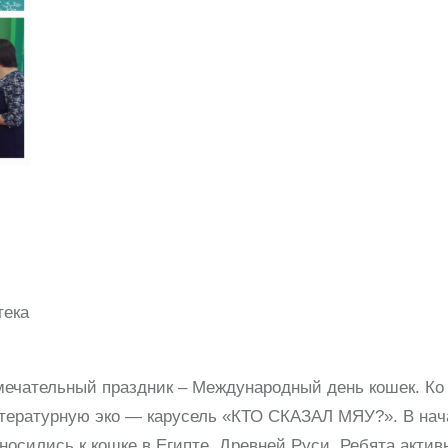
синовскаясельскаябиблиоте
замечательный праздник – Международный день кошек. Ко
итературную эко — карусель «КТО СКАЗАЛ МЯУ?». В нач
носились к кошке в Египте, Древней Руси. Ребята актив