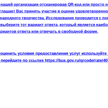
нашей организации отсканировав QR-код или просто на
лашает Вас принять участие в оценке удовлетворенно
 народного творчества. Исследование проводится с п
выберите тот вариант ответа, который является наибо
риантов ответа или отвечать в свободной форме.
оценить условия предоставления услуг используйте
 перейдите по ссылке https://bus.gov.ru/qrcode/rate/40